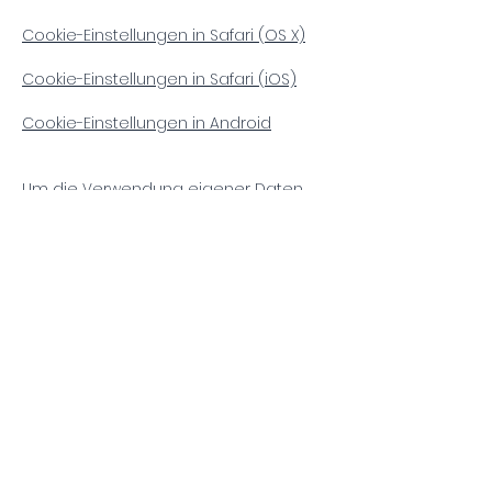
Cookie-Einstellungen in Safari (OS X)
Cookie-Einstellungen in Safari (iOS)
Cookie-Einstellungen in Android
Um die Verwendung eigener Daten
durch Google Analytics auf allen
Websites abzulehnen und zu
verhindern, bestehen die folgenden
Anweisungen:
https://tools.google.com/dlpage/gaop
tout.
Wir können diese Cookie-Richtlinie
aktualisieren. Wir bitten Nutzer, diese
Seite regelmäßig aufzurufen, um sich
über den aktuellen Stand in Bezug auf
die Verwendung von Cookies auf dem
Laufenden zu halten.